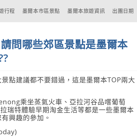
遊行程
墨爾本市區景點
墨爾本旅遊資訊
出團日期
限，請問哪些郊區景點是墨爾本
?
景點建議都不要錯過，這是墨爾本TOP兩大
enong乘坐蒸氣火車、亞拉河谷品嚐葡萄
景、巴拉瑞特體驗早期淘金生活等都是一些墨爾本
您有興趣的參加。
today)