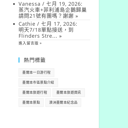
Vanessa
/
七月 19, 2026
:
蒸汽火車+菲利浦島企鵝歸巢
請問21號有團嗎？謝謝
»
Cathie
/
七月 17, 2026
:
明天7/18單點接送，到
Flinders Stre...
»
進入留言版 »
熱門標籤
墨爾本一日游行程
墨爾本市區景點介紹
墨爾本旅遊行程
墨爾本旅遊資訊
墨爾本景點
澳洲墨爾本紀念品