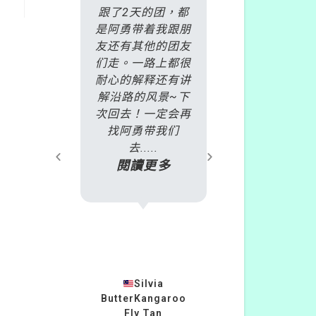
是丹頓
跟了2天的团，都
非常慶幸自己
火車
是阿勇带着我跟朋
了雷克斯
酒莊一
友还有其他的团友
daytour，
名繳交
们走。一路上都很
加了
天之
耐心的解释还有讲
2018.10.1
過E-
解沿路的风景~下
爾本旅遊行程
且會推
次回去！一定会再
號BDP 彩色
或遊玩
找阿勇带我们
+蒸氣火車+
.
去.....
島企鵝」的行
多
閱讀更多
只....
閱讀更
23
Silvia
ButterKangaroo
柏安蘇
灣
Fly Tan