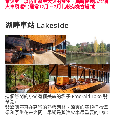
禁火令，以防止森林大火的發生，屆時會換成柴油
火車頭喔!! (通常12月 ~ 2月比較有機會遇到)
湖畔車站 Lakeside
這個悠閒的小湖有個美麗的名子 Emerald Lake(翡
翠湖)
翡翠湖座落在高聳的熱帶雨林、涼爽的蕨類植物溝
渠和原生花卉之間，早期是蒸汽火車最重要的中繼