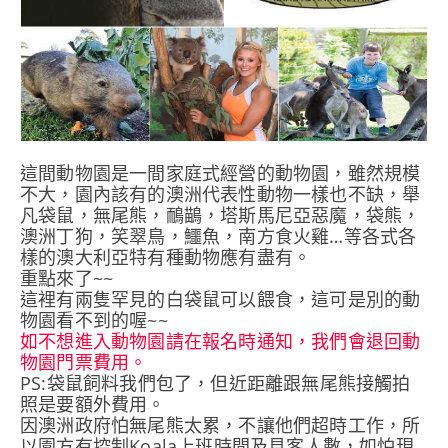
這間動物園是一間家庭式經營的動物園，雖然規模
不大，園內該有的澳洲代表性動物一樣也不缺，舉
凡袋鼠，無尾熊，鴯鶓，塔斯馬尼亞惡魔，袋熊，
澳洲丁狗，笑翠鳥，鱷魚，南方食火雞…等各式各
樣的澳大利亞特有種動物應有盡有。
重點來了~~
這裡有兩隻罕見的白袋鼠可以餵食，這可是別的動
物園看不到的喔~~
如不想進入動物園請在報名時通知，我們會退回動
物園門票費用。
PS:袋鼠飼料我們包了，但近距離跟無尾熊接觸拍
照是要額外費用。
因澳洲政府怕無尾熊太累，不讓他們超時工作，所
以園方有控制Koala上班時間及見客人數，如怕現