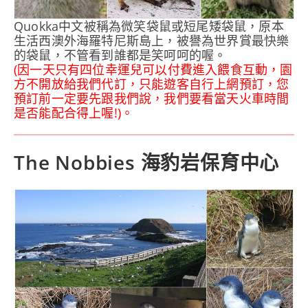
Quokka中文被稱為微笑袋鼠或短尾矮袋鼠，原本
生活西澳外海羅特尼斯島上，被譽為世界賞最快樂
的袋鼠，不管看到誰都是笑呵呵的喔。
(因一天只有四位幸運兒可以付費進入餵食互動，園
方不開放給我們代訂，只能遊客自行上網預訂，您
預訂前一定要先跟我們說，我們要看當天火車時間
是否能配合得上喔!)。
The Nobbies 海豹岩保育中心