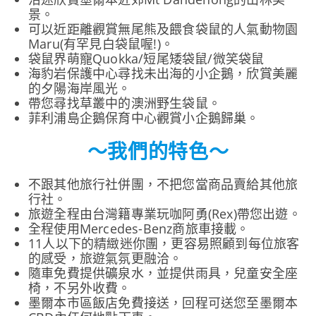
景。
可以近距離觀賞無尾熊及餵食袋鼠的人氣動物園
Maru(有罕見白袋鼠喔!)。
袋鼠界萌寵Quokka/短尾矮袋鼠/微笑袋鼠
海豹岩保護中心尋找未出海的小企鵝，欣賞美麗
的夕陽海岸風光。
帶您尋找草叢中的澳洲野生袋鼠。
菲利浦島企鵝保育中心觀賞小企鵝歸巢。
～我們的特色～
不跟其他旅行社併團，不把您當商品賣給其他旅
行社。
旅遊全程由台灣籍專業玩咖阿勇(Rex)帶您出遊。
全程使用Mercedes-Benz商旅車接載。
11人以下的精緻迷你團，更容易照顧到每位旅客
的感受，旅遊氣氛更融洽。
隨車免費提供礦泉水，並提供雨具，兒童安全座
椅，不另外收費。
墨爾本市區飯店免費接送，回程可送您至墨爾本