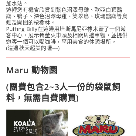
加水站。
這裡您有機會欣賞到紫色沼澤母雞、歐亞白頂鸚
鵡、鴨子、深色沼澤母雞、笑翠鳥、玫瑰鸚鵡等鳥
類及開闊的桉樹林。
Puffing Billy在這邊用塔斯馬尼亞橡木蓋了一個遊
客中心，展示骨董火車頭及相關周邊事物，並提供
遊客一個可以喝咖啡，享用美食的休憩場所。
(這邊秋天超美的喔~~)
Maru 動物園
(團費包含2~3人一份的袋鼠飼
料，無需自費購買)