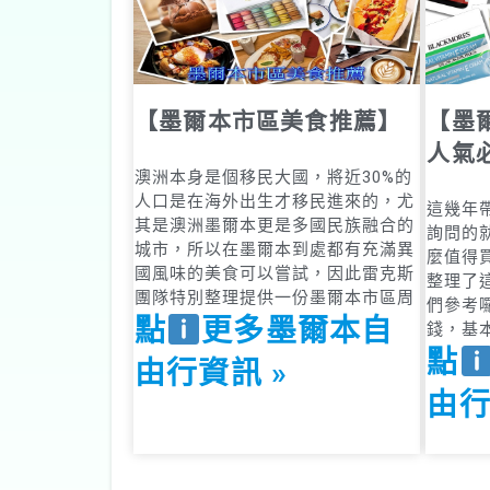
【墨爾本市區美食推薦】
【墨
人氣
澳洲本身是個移民大國，將近30%的
人口是在海外出生才移民進來的，尤
這幾年
其是澳洲墨爾本更是多國民族融合的
詢問的
城市，所以在墨爾本到處都有充滿異
麼值得
國風味的美食可以嘗試，因此雷克斯
整理了
團隊特別整理提供一份墨爾本市區周
們參考囉
點
更多墨爾本自
錢，基
點
由行資訊 »
由行