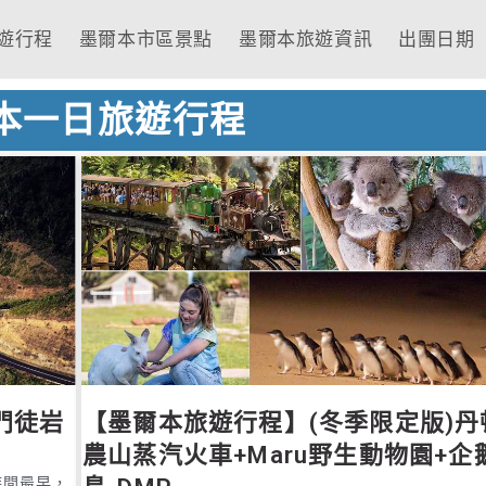
遊行程
墨爾本市區景點
墨爾本旅遊資訊
出團日期
本一日旅遊行程
門徒岩
【墨爾本旅遊行程】(冬季限定版)丹
農山蒸汽火車+Maru野生動物園+企
我们参加阿勇哥带
我們參加的
時間最早，