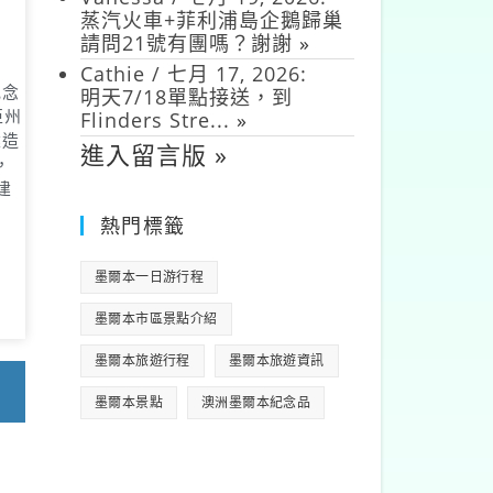
蒸汽火車+菲利浦島企鵝歸巢
請問21號有團嗎？謝謝
»
Cathie
/
七月 17, 2026
:
紀念
明天7/18單點接送，到
亞州
Flinders Stre...
»
建造
進入留言版 »
，
建
熱門標籤
墨爾本一日游行程
墨爾本市區景點介紹
墨爾本旅遊行程
墨爾本旅遊資訊
墨爾本景點
澳洲墨爾本紀念品