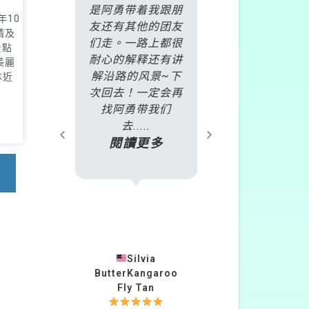
汽火車
是阿勇带着我跟朋
了雷克斯
年10
酒莊一
友还有其他的团友
daytour，
請及
名繳交
们走。一路上都很
加了
景點
當天之
耐心的解释还有讲
2018.10.1
 美麗
過E-
解沿路的风景~下
爾本旅遊行程
本近
，且會推
次回去！一定会再
號BDP 彩
或遊玩
找阿勇带我们
+蒸氣火車+
..
去.....
浦島企鵝」
多
閱讀更多
程，只...
閱讀更
623
Silvia
非常慶幸自己選擇了雷克斯的daytour，這次參加了20
ButterKangaroo
柏安蘇
BDP 彩色小屋+蒸氣火車+菲利浦島企
灣
Fly Tan
閱讀更多
來自台灣