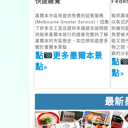
快速總覽
Feder
墨爾本市區有提供免費的迎賓服務
聯邦廣
(Melbourne Greeter Service)，招集
以各式
了許多志工並且提供多國語言說明提
則幾何
供給來墨爾本旅行的旅客完整的了解
角更被
墨爾本的市區歷史，如您想知道更多
衛又現
關於墨爾本景點
物之間
嵌的沙
點
更多墨爾本景
點
點»
點»
最新