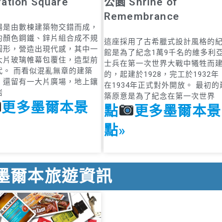
ation Square
公園 Shrine of
Remembrance
場是由數棟建築物交錯而成，
的顏色鋼鐵、鋅片組合成不規
這座採用了古希臘式設計風格的
圖形，營造出現代感，其中一
館是為了紀念1萬9千名的維多利
大片玻璃帷幕包覆住，造型前
士兵在第一次世界大戰中犧牲而
代。 而看似混亂無章的建築
的，起建於1928，完工於1932年
，還留有一大片廣場，地上鑲
在1934年正式對外開放。 最初的
岩
築原意是為了紀念在第一次世界
更多墨爾本景
點
更多墨爾本景
點»
墨爾本旅遊資訊