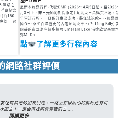
島-DMP
团的企鹅岛和酒庄
農山脈蒸
大洋路之
墨爾本旅遊行程-代號:DMP (2026年4月5日起，至2026
Puffing Billy 的路
+亞拉河谷
大洋路紀念
月3日止，非日光節約期間限定) 蒸氣火車票購買不易，
t)拍180
线。在接洽过程
日遊。 報
早預訂行程，一旦預訂車票成功，將無法退款~ ～旅遊
岸線。 尋
中，Elma 就非常
完訂金到
簡介～ 乘坐百年歷史的古老蒸氣火車。(Puffing Billy)
快速且细心得回答
前，都有透
幽靜的翡翠湖畔散步拍照 Emerald Lake 沿途欣賞墨爾
郊Mt Da
我们的问题，如到
mail聯絡
墨尔本的交通
薦在地美食
點
了解更多行程內容
选......
景點...
閱讀更多
閱讀更
的網路社群評價
Wong Siew
fyg0
朋友还有其他的团友们走。一路上都很耐心的解释还有讲
Wern
回去！一定会再找阿勇带我们去.....
來自台
來自馬來西亞
閱讀更多