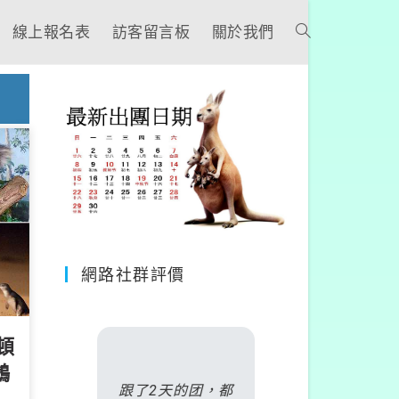
線上報名表
訪客留言板
關於我們
網路社群評價
頓
鵝
是丹頓
跟了2天的团，都
非常慶幸自