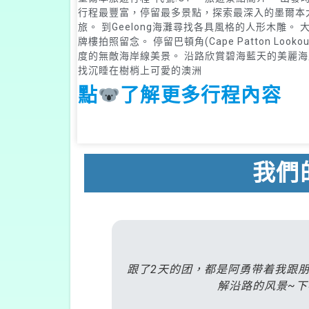
行程最豐富，停留最多景點，探索最深入的墨爾本
旅。 到Geelong海灘尋找各具風格的人形木雕。 
牌樓拍照留念。 停留巴頓角(Cape Patton Lookou
度的無敵海岸線美景。 沿路欣賞碧海藍天的美麗海
找沉睡在樹梢上可愛的澳洲
點
了解更多行程內容
我們
到當天之前，
跟了2天的团，都是阿勇带着我跟
解沿路的风景~下次