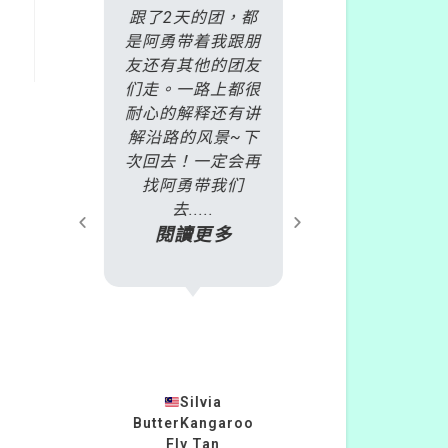
是丹頓
跟了2天的团，都
非常慶幸自己
火車
是阿勇带着我跟朋
了雷克斯
酒莊一
友还有其他的团友
daytour，
名繳交
们走。一路上都很
加了
天之
耐心的解释还有讲
2018.10.1
過E-
解沿路的风景~下
爾本旅遊行程
且會推
次回去！一定会再
號BDP 彩色
或遊玩
找阿勇带我们
+蒸氣火車+
.
去.....
島企鵝」的行
多
閱讀更多
只....
閱讀更
23
Silvia
ButterKangaroo
柏安蘇
灣
Fly Tan