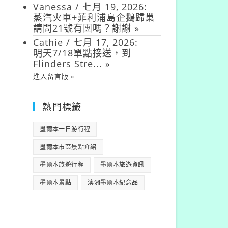
Vanessa
/
七月 19, 2026
:
蒸汽火車+菲利浦島企鵝歸巢
請問21號有團嗎？謝謝
»
Cathie
/
七月 17, 2026
:
明天7/18單點接送，到
Flinders Stre...
»
進入留言版 »
熱門標籤
墨爾本一日游行程
墨爾本市區景點介紹
墨爾本旅遊行程
墨爾本旅遊資訊
墨爾本景點
澳洲墨爾本紀念品