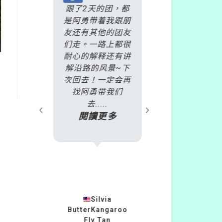
是丹頓
跟了2天的团，都
非常慶幸自己
火車
是阿勇带着我跟朋
了雷克斯
酒莊一
友还有其他的团友
daytour，
名繳交
们走。一路上都很
加了
天之
耐心的解释还有讲
2018.10.1
過E-
解沿路的风景~下
爾本旅遊行程
且會推
次回去！一定会再
號BDP 彩色
或遊玩
找阿勇带我们
+蒸氣火車+
.
去.....
島企鵝」的行
多
閱讀更多
只....
閱讀更
23
Silvia
ButterKangaroo
柏安蘇
灣
Fly Tan