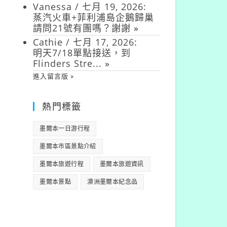
Vanessa
/
七月 19, 2026
:
蒸汽火車+菲利浦島企鵝歸巢
請問21號有團嗎？謝謝
»
Cathie
/
七月 17, 2026
:
明天7/18單點接送，到
Flinders Stre...
»
進入留言版 »
熱門標籤
墨爾本一日游行程
墨爾本市區景點介紹
墨爾本旅遊行程
墨爾本旅遊資訊
墨爾本景點
澳洲墨爾本紀念品