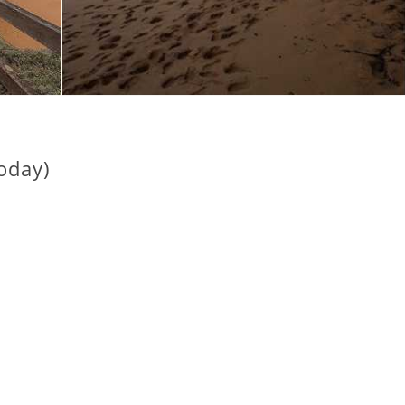
我们参加阿勇哥带
我們參加的
团的企鹅岛和酒庄
農山脈蒸汽
Puffing Billy 的路
+亞拉河谷
线。在接洽过程
日遊。 報
中，Elma 就非常
完訂金到當
快速且细心得回答
前，都有透
我们的问题，如到
mail聯絡，
today)
墨尔本的交通
薦在地美食
选......
景點....
閱讀更多
閱讀更
Wong Siew Wern
fyg06
來自馬來西亞
來自台