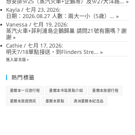
想安排9/25（蒸汽火車+企鵝等）及9/27大洋路...
»
Kayla
/
七月 23, 2026
:
日期：2026.08.27 人數：兩大一小（5歲）...
»
Vanessa
/
七月 19, 2026
:
蒸汽火車+菲利浦島企鵝歸巢 請問21號有團嗎？謝
謝
»
Cathie
/
七月 17, 2026
:
明天7/18單點接送，到Flinders Stre...
»
進入留言版 »
熱門標籤
墨爾本一日游行程
墨爾本市區景點介紹
墨爾本旅遊行程
墨爾本旅遊資訊
墨爾本景點
澳洲墨爾本紀念品