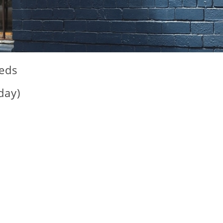
我们参加阿勇哥带
我們參加的
团的企鹅岛和酒庄
農山脈蒸汽
Puffing Billy 的路
+亞拉河谷
线。在接洽过程
日遊。 報
中，Elma 就非常
完訂金到當
eds
快速且细心得回答
前，都有透
我们的问题，如到
mail聯絡，
day)
墨尔本的交通
薦在地美食
选......
景點....
閱讀更多
閱讀更
Wong Siew Wern
fyg06
來自馬來西亞
來自台