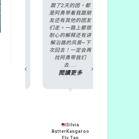
是丹頓
跟了2天的团，都
非常慶幸自己
火車
是阿勇带着我跟朋
了雷克斯
酒莊一
友还有其他的团友
daytour，
名繳交
们走。一路上都很
加了
天之
耐心的解释还有讲
2018.10.1
過E-
解沿路的风景~下
爾本旅遊行程
且會推
次回去！一定会再
號BDP 彩色
或遊玩
找阿勇带我们
+蒸氣火車+
.
去.....
島企鵝」的行
多
閱讀更多
只....
閱讀更
23
Silvia
ButterKangaroo
柏安蘇
灣
Fly Tan