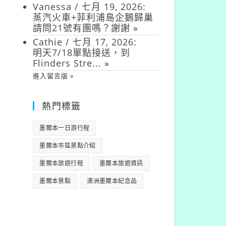
Vanessa
/
七月 19, 2026
:
蒸汽火車+菲利浦島企鵝歸巢
請問21號有團嗎？謝謝
»
Cathie
/
七月 17, 2026
:
明天7/18單點接送，到
Flinders Stre...
»
進入留言版 »
熱門標籤
墨爾本一日游行程
墨爾本市區景點介紹
墨爾本旅遊行程
墨爾本旅遊資訊
墨爾本景點
澳洲墨爾本紀念品