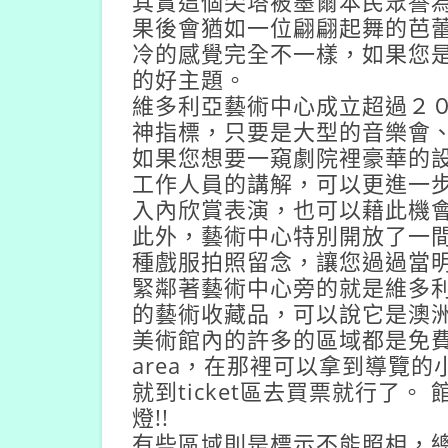
其實這個尖塔被墨爾本民眾譽為
果後會猶如一位翩翩起舞的芭蕾
冷的感覺完全不一樣，如果您
的好主題。
維多利亞藝術中心成立超過２
神指標，只要是大型的音樂會
如果您想要一窺劇院裡豪華的
工作人員的講解，可以更進一
入內欣賞表演，也可以藉此機
此外，藝術中心特別開放了一
種戲服拍照留念，讓您過過當
緊鄰著藝術中心旁的就是維多
的藝術收藏品，可以說它是澳
美術館內的許多的區域都是免費的
area，在那裡可以拿到導覽
就到ticket區去買票就行了
燈!!
有些區域則是標示不能照相，總