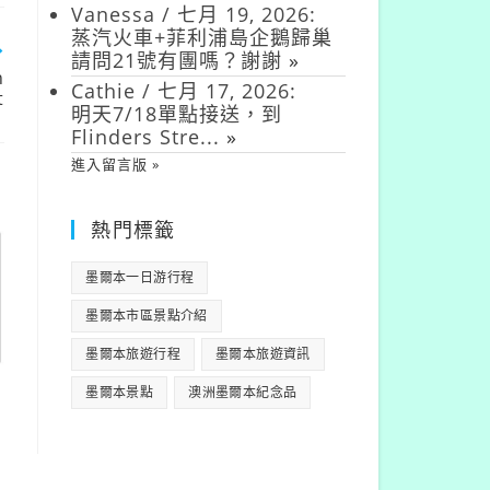
Vanessa
/
七月 19, 2026
:
蒸汽火車+菲利浦島企鵝歸巢
請問21號有團嗎？謝謝
»
n
Cathie
/
七月 17, 2026
:
t
明天7/18單點接送，到
Flinders Stre...
»
進入留言版 »
熱門標籤
墨爾本一日游行程
墨爾本市區景點介紹
墨爾本旅遊行程
墨爾本旅遊資訊
墨爾本景點
澳洲墨爾本紀念品