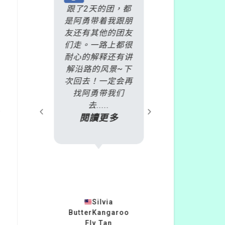
是丹頓
跟了2天的团，都
非常慶幸自己
火車
是阿勇带着我跟朋
了雷克斯
酒莊一
友还有其他的团友
daytour，
名繳交
们走。一路上都很
加了
天之
耐心的解释还有讲
2018.10.1
過E-
解沿路的风景~下
爾本旅遊行程
且會推
次回去！一定会再
號BDP 彩色
或遊玩
找阿勇带我们
+蒸氣火車+
.
去.....
島企鵝」的行
多
閱讀更多
只....
閱讀更
23
Silvia
ButterKangaroo
柏安蘇
灣
Fly Tan