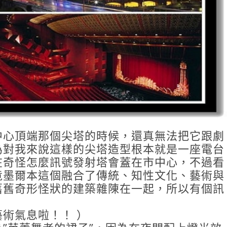
我们参加阿勇哥带
我們參加的
团的企鹅岛和酒庄
農山脈蒸汽
Puffing Billy 的路
+亞拉河谷
线。在接洽过程
日遊。 報
中，Elma 就非常
完訂金到當
快速且细心得回答
前，都有透
我们的问题，如到
mail聯絡，
墨尔本的交通
薦在地美食
选......
景點....
閱讀更多
閱讀更
中心頂端那個尖塔的時候，還真無法把它跟劇
為對我來說這樣的尖塔造型根本就是一座電台
在奇怪怎麼訊號發射塔會蓋在市中心，不過看
竟墨爾本這個融合了傳統、知性文化、藝術與
舊舊奇形怪狀的建築雜陳在一起，所以有個訊
Wong Siew Wern
fyg06
術氣息啦！！ ）
來自馬來西亞
來自台