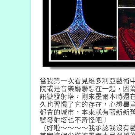
當我第一次看見維多利亞藝術
院或是音樂廳聯想在一起，因
訊號發射塔，剛來墨爾本時還
久也習慣了它的存在，心想畢
都會的城市，本來就有著新新
號發射塔也不奇怪吧!!
（好啦～～～～我承認我沒有藝