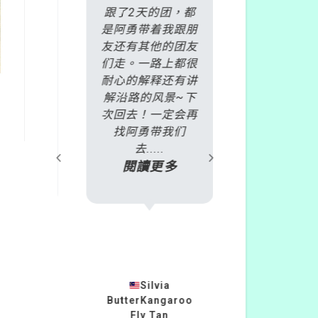
是丹頓
跟了2天的团，都
非常慶幸自己
火車
是阿勇带着我跟朋
了雷克斯
酒莊一
友还有其他的团友
daytour，
名繳交
们走。一路上都很
加了
天之
耐心的解释还有讲
2018.10.1
過E-
解沿路的风景~下
爾本旅遊行程
且會推
次回去！一定会再
號BDP 彩色
或遊玩
找阿勇带我们
+蒸氣火車+
.
去.....
島企鵝」的行
多
閱讀更多
只....
閱讀更
23
Silvia
ButterKangaroo
柏安蘇
灣
Fly Tan