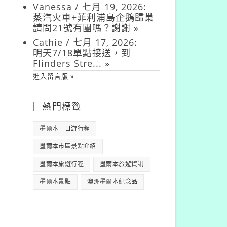
Vanessa
/
七月 19, 2026
:
蒸汽火車+菲利浦島企鵝歸巢
請問21號有團嗎？謝謝
»
Cathie
/
七月 17, 2026
:
明天7/18單點接送，到
Flinders Stre...
»
進入留言版 »
熱門標籤
墨爾本一日游行程
墨爾本市區景點介紹
墨爾本旅遊行程
墨爾本旅遊資訊
墨爾本景點
澳洲墨爾本紀念品