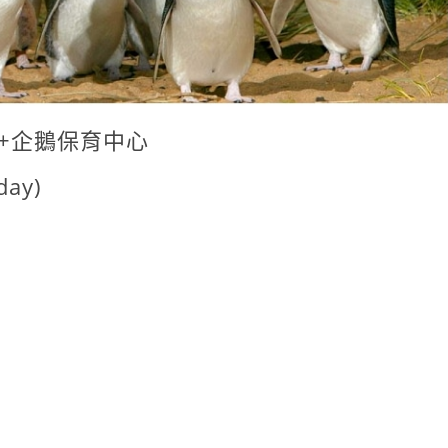
我们参加阿勇哥带
我們參加的
团的企鹅岛和酒庄
農山脈蒸汽
Puffing Billy 的路
+亞拉河谷
线。在接洽过程
日遊。 報
中，Elma 就非常
完訂金到當
+企鵝保育中心
快速且细心得回答
前，都有透
我们的问题，如到
mail聯絡，
day)
墨尔本的交通
薦在地美食
选......
景點....
閱讀更多
閱讀更
Wong Siew Wern
fyg06
來自馬來西亞
來自台